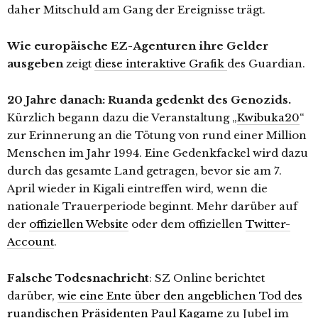
daher Mitschuld am Gang der Ereignisse trägt.
Wie europäische EZ-Agenturen ihre Gelder
ausgeben
zeigt
diese interaktive Grafik
des Guardian.
20 Jahre danach: Ruanda gedenkt des Genozids.
Kürzlich begann dazu die Veranstaltung „
Kwibuka20
“
zur Erinnerung an die Tötung von rund einer Million
Menschen im Jahr 1994. Eine Gedenkfackel wird dazu
durch das gesamte Land getragen, bevor sie am 7.
April wieder in Kigali eintreffen wird, wenn die
nationale Trauerperiode beginnt. Mehr darüber auf
der
offiziellen Website
oder dem offiziellen
Twitter-
Account
.
Falsche Todesnachricht
: SZ Online berichtet
darüber,
wie eine Ente über den angeblichen Tod des
ruandischen Präsidenten Paul Kagame
zu Jubel im